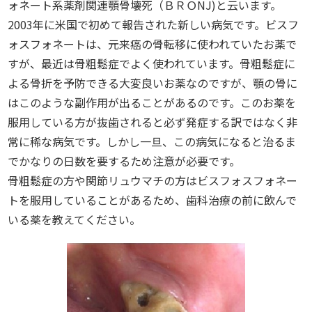
ォネート系薬剤関連顎骨壊死（ＢＲＯNJ)と云います。
2003年に米国で初めて報告された新しい病気です。ビスフ
ォスフォネートは、元来癌の骨転移に使われていたお薬で
すが、最近は骨粗鬆症でよく使われています。骨粗鬆症に
よる骨折を予防できる大変良いお薬なのですが、顎の骨に
はこのような副作用が出ることがあるのです。このお薬を
服用している方が抜歯されると必ず発症する訳ではなく非
常に稀な病気です。しかし一旦、この病気になると治るま
でかなりの日数を要するため注意が必要です。
骨粗鬆症の方や関節リュウマチの方はビスフォスフォネー
トを服用していることがあるため、歯科治療の前に飲んで
いる薬を教えてください。