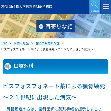
耳寄りな話
TOP
耳寄りな話
歯科の耳寄りな話
ビスフォスフォネート薬による顎骨壊死～２１世紀に出現した病気～
口腔外科
ビスフォスフォネート薬による顎骨壊死
～２１世紀に出現した病気～
―骨粗鬆症の方は、歯科医師に薬剤手帳を提示しましょ