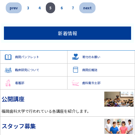
prev
3
4
5
6
7
next
新着情報
病院パンフレット
寄付のお願い
臨床研究について
病院広報誌
看護部
歯科衛生士部
公開講座
福岡歯科大学で行われている各講座を紹介します。
スタッフ募集